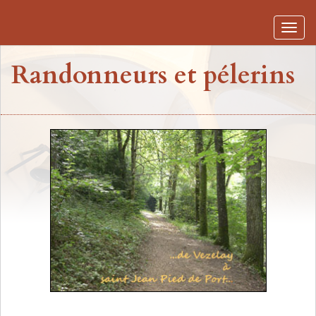
Toggle
naviga
Randonneurs et pélerins