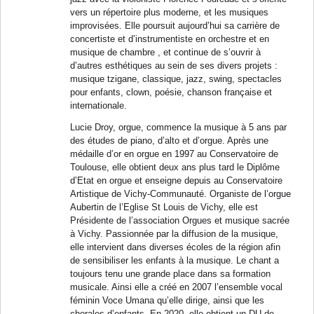
vers un répertoire plus moderne, et les musiques
improvisées. Elle poursuit aujourd’hui sa carrière de
concertiste et d’instrumentiste en orchestre et en
musique de chambre , et continue de s’ouvrir à
d’autres esthétiques au sein de ses divers projets :
musique tzigane, classique, jazz, swing, spectacles
pour enfants, clown, poésie, chanson française et
internationale.
Lucie Droy, orgue, commence la musique à 5 ans par
des études de piano, d’alto et d’orgue. Après une
médaille d’or en orgue en 1997 au Conservatoire de
Toulouse, elle obtient deux ans plus tard le Diplôme
d’Etat en orgue et enseigne depuis au Conservatoire
Artistique de Vichy-Communauté. Organiste de l’orgue
Aubertin de l’Eglise St Louis de Vichy, elle est
Présidente de l’association Orgues et musique sacrée
à Vichy. Passionnée par la diffusion de la musique,
elle intervient dans diverses écoles de la région afin
de sensibiliser les enfants à la musique. Le chant a
toujours tenu une grande place dans sa formation
musicale. Ainsi elle a créé en 2007 l’ensemble vocal
féminin Voce Umana qu’elle dirige, ainsi que les
chorales d’enfants. En 2020, elle obtient un DU de