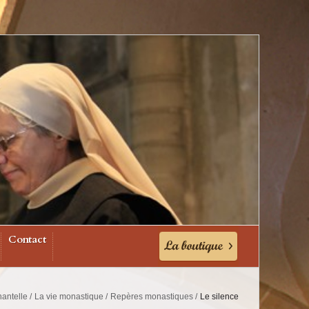
Contact
antelle
La vie monastique
Repères monastiques
Le silence