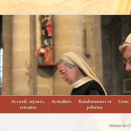
Accueil, séjours,
Actualités
Randonneurs et
Liens
retraites
pélerins
Abbaye de Ch