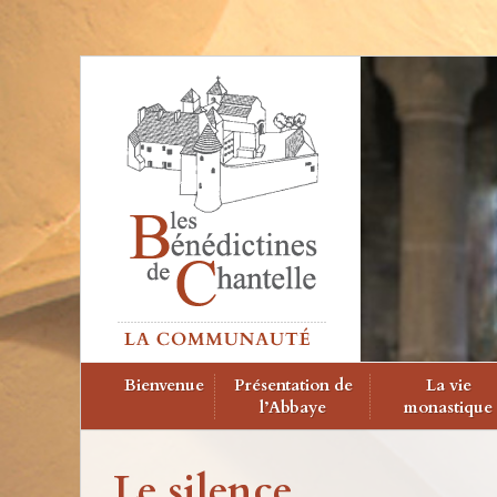
Bienvenue
Présentation de
La vie
l’Abbaye
monastique
Le silence