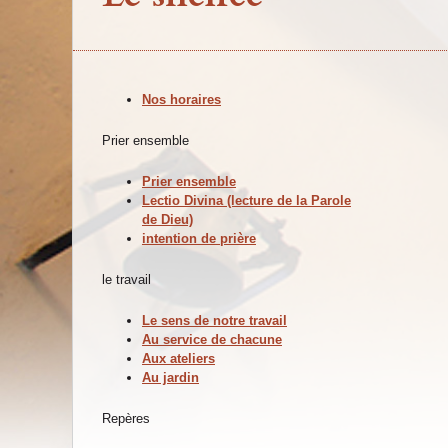
Nos horaires
Prier ensemble
Prier ensemble
Lectio Divina (lecture de la Parole
de Dieu)
intention de prière
le travail
Le sens de notre travail
Au service de chacune
Aux ateliers
Au jardin
Repères