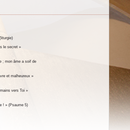
iturgie)
s le secret »
re ; mon âme a soif de
uvre et malheureux »
s mains vers Toi »
lle ! » (Psaume 5)